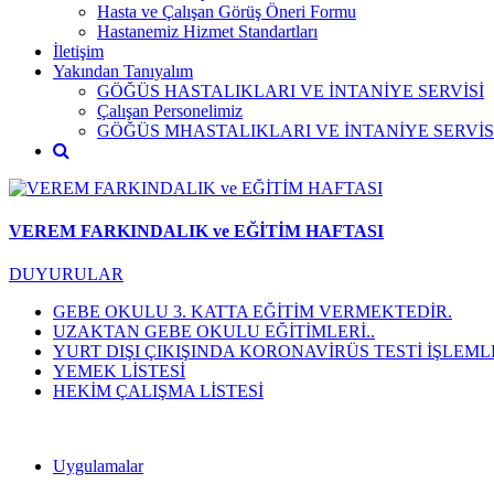
Hasta ve Çalışan Görüş Öneri Formu
Hastanemiz Hizmet Standartları
İletişim
Yakından Tanıyalım
GÖĞÜS HASTALIKLARI VE İNTANİYE SERVİSİ
Çalışan Personelimiz
GÖĞÜS MHASTALIKLARI VE İNTANİYE SERVİS
VEREM FARKINDALIK ve EĞİTİM HAFTASI
DUYURULAR
GEBE OKULU 3. KATTA EĞİTİM VERMEKTEDİR.
UZAKTAN GEBE OKULU EĞİTİMLERİ..
YURT DIŞI ÇIKIŞINDA KORONAVİRÜS TESTİ İŞLEML
YEMEK LİSTESİ
HEKİM ÇALIŞMA LİSTESİ
Uygulamalar