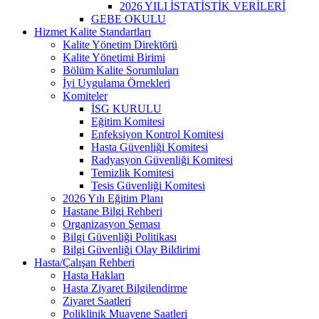
2026 YILI İSTATİSTİK VERİLERİ
GEBE OKULU
Hizmet Kalite Standartları
Kalite Yönetim Direktörü
Kalite Yönetimi Birimi
Bölüm Kalite Sorumluları
İyi Uygulama Örnekleri
Komiteler
İSG KURULU
Eğitim Komitesi
Enfeksiyon Kontrol Komitesi
Hasta Güvenliği Komitesi
Radyasyon Güvenliği Komitesi
Temizlik Komitesi
Tesis Güvenliği Komitesi
2026 Yılı Eğitim Planı
Hastane Bilgi Rehberi
Organizasyon Şeması
Bilgi Güvenliği Politikası
Bilgi Güvenliği Olay Bildirimi
Hasta/Çalışan Rehberi
Hasta Hakları
Hasta Ziyaret Bilgilendirme
Ziyaret Saatleri
Poliklinik Muayene Saatleri