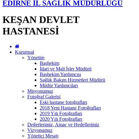
EDİRNE İL SAĞLIK MÜDÜRLÜĞÜ
KEŞAN DEVLET
HASTANESİ
Kurumsal
Yönetim
Başhekim
İdari ve Mali İşler Müdürü
Başhekim Yardımcısı
Sağlık Bakım Hizmetleri Müdürü
Müdür Yardımcıları
Misyonumuz
Fotoğraf Galerisi
Eski hastane fotoğrafları
2018 Yeni Hastane Fotoğrafları
2019 Yılı Fotoğrafları
2020 Yılı Fotoğrafları
Değerlerimiz, Amaç ve Hedeflerimiz
Vizyonumuz
Yönetici Mesajı