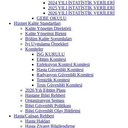
2024 YILI İSTATİSTİK VERİLERİ
2025 YILI İSTATİSTİK VERİLERİ
2026 YILI İSTATİSTİK VERİLERİ
GEBE OKULU
Hizmet Kalite Standartları
Kalite Yönetim Direktörü
Kalite Yönetimi Birimi
Bölüm Kalite Sorumluları
İyi Uygulama Örnekleri
Komiteler
İSG KURULU
Eğitim Komitesi
Enfeksiyon Kontrol Komitesi
Hasta Güvenliği Komitesi
Radyasyon Güvenliği Komitesi
Temizlik Komitesi
Tesis Güvenliği Komitesi
2026 Yılı Eğitim Planı
Hastane Bilgi Rehberi
Organizasyon Şeması
Bilgi Güvenliği Politikası
Bilgi Güvenliği Olay Bildirimi
Hasta/Çalışan Rehberi
Hasta Hakları
Hasta Ziyaret Bilgilendirme