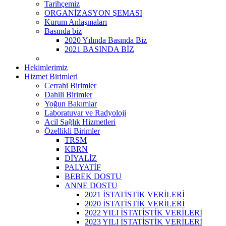
Tarihçemiz
ORGANİZASYON ŞEMASI
Kurum Anlaşmaları
Basında biz
2020 Yılında Basında Biz
2021 BASINDA BİZ
Hekimlerimiz
Hizmet Birimleri
Cerrahi Birimler
Dahili Birimler
Yoğun Bakımlar
Laboratuvar ve Radyoloji
Acil Sağlık Hizmetleri
Özellikli Birimler
TRSM
KBRN
DİYALİZ
PALYATİF
BEBEK DOSTU
ANNE DOSTU
2021 İSTATİSTİK VERİLERİ
2020 İSTATİSTİK VERİLERİ
2022 YILI İSTATİSTİK VERİLERİ
2023 YILI İSTATİSTİK VERİLERİ